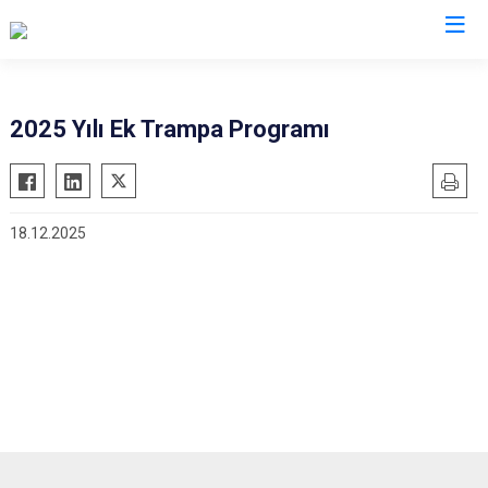
Muğla
2025 Yılı Ek Trampa Programı
Bodrum
Milas
Dalaman
Ortaca
18.12.2025
Datça
Ula
Fethiye
Yatağan
Kavaklıdere
Seydikemer
Köyceğiz
Menteşe
Marmaris