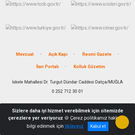
Mevzuat
Açık Kapı
Resmi Gazete
İlan Portalı
Kolluk Gözetim
İskele Mahallesi Dr. Turgut Dündar Caddesi Datça/MUĞLA
0 252 712 30 01
Sizlere daha iyi hizmet verebilmek için sitemizde
çerezlere yer veriyoruz
🍪 Çerez politikamız hakkında
bilgi edinmek için
tıklayınız
Kabul et