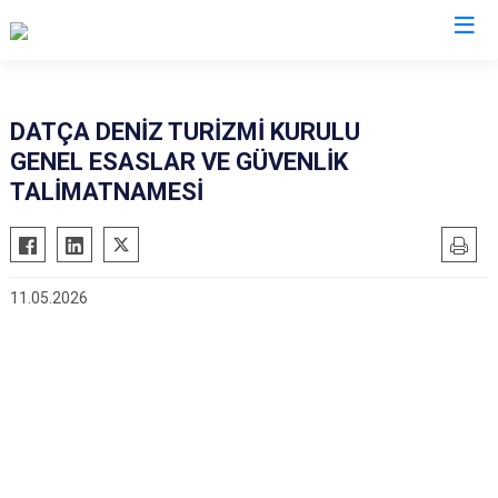
Muğla
DATÇA DENİZ TURİZMİ KURULU
GENEL ESASLAR VE GÜVENLİK
Bodrum
Milas
TALİMATNAMESİ
Dalaman
Ortaca
Datça
Ula
Fethiye
Yatağan
11.05.2026
Kavaklıdere
Seydikemer
Köyceğiz
Menteşe
Marmaris