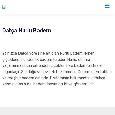
Muğla
Datça Nurlu Badem
Bodrum
Milas
Dalaman
Ortaca
Yalnızca Datça yöresine ait olan Nurlu Badem; erken
Datça
Ula
çiçeklenen, endemik badem türüdür. Nurlu, donma
Fethiye
Yatağan
yaşamaması için erkenden çiçeklenir ve bademleri hızla
olgunlaşır. Sululuğu ve lezzeti bakımından Datça’nın en kaliteli
Kavaklıdere
Seydikemer
ve meşhur badem cinsidir. E vitaminin bakımından oldukça
Köyceğiz
Menteşe
zengin olan nurlu badem, boyutları iri ve görkemlidir.
Marmaris