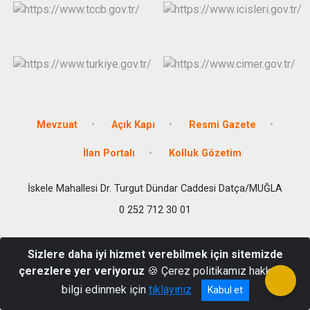
Mevzuat
Açık Kapı
Resmi Gazete
İlan Portalı
Kolluk Gözetim
İskele Mahallesi Dr. Turgut Dündar Caddesi Datça/MUĞLA
0 252 712 30 01
Sizlere daha iyi hizmet verebilmek için sitemizde
çerezlere yer veriyoruz
🍪 Çerez politikamız hakkında
bilgi edinmek için
tıklayınız
Kabul et