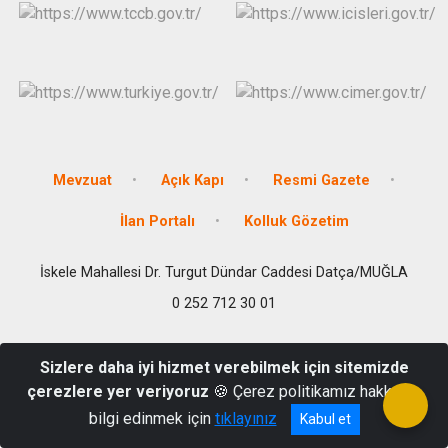
Mevzuat
Açık Kapı
Resmi Gazete
İlan Portalı
Kolluk Gözetim
İskele Mahallesi Dr. Turgut Dündar Caddesi Datça/MUĞLA
0 252 712 30 01
Sizlere daha iyi hizmet verebilmek için sitemizde
çerezlere yer veriyoruz
🍪 Çerez politikamız hakkında
bilgi edinmek için
tıklayınız
Kabul et