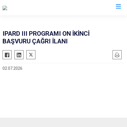
Muğla
IPARD III PROGRAMI ON İKİNCİ
BAŞVURU ÇAĞRI İLANI
Bodrum
Milas
Dalaman
Ortaca
Datça
Ula
02.07.2026
Fethiye
Yatağan
Kavaklıdere
Seydikemer
Köyceğiz
Menteşe
Marmaris